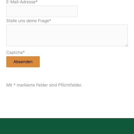
E-Mail-Adresse
*
Stelle uns deine Frage
*
W
Captcha
*
e
Absenden
b
s
i
Mit * markierte Felder sind Pflichtfelder.
t
e
U
R
L
*